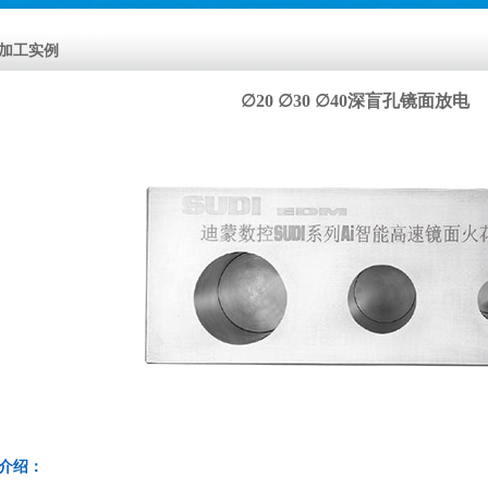
加工实例
∅20 ∅30 ∅40深盲孔镜面放电
介绍：